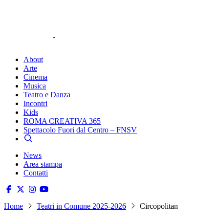
About
Arte
Cinema
Musica
Teatro e Danza
Incontri
Kids
ROMA CREATIVA 365
Spettacolo Fuori dal Centro – FNSV
News
Area stampa
Contatti
Home
Teatri in Comune 2025-2026
Circopolitan