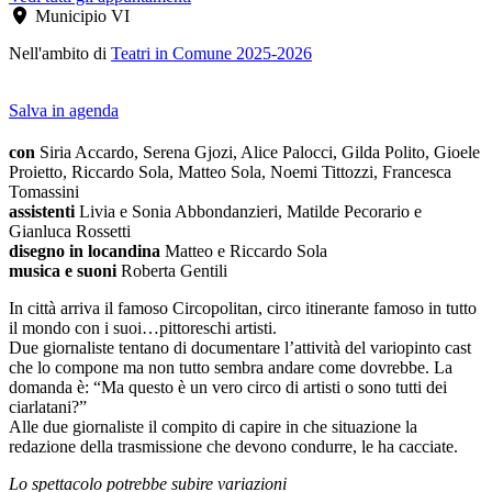
Municipio VI
Nell'ambito di
Teatri in Comune 2025-2026
Salva in agenda
con
Siria Accardo, Serena Gjozi, Alice Palocci, Gilda Polito, Gioele
Proietto, Riccardo Sola, Matteo Sola, Noemi Tittozzi, Francesca
Tomassini
assistenti
Livia e Sonia Abbondanzieri, Matilde Pecorario e
Gianluca Rossetti
disegno in locandina
Matteo e Riccardo Sola
musica e suoni
Roberta Gentili
In città arriva il famoso Circopolitan, circo itinerante famoso in tutto
il mondo con i suoi…pittoreschi artisti.
Due giornaliste tentano di documentare l’attività del variopinto cast
che lo compone ma non tutto sembra andare come dovrebbe. La
domanda è: “Ma questo è un vero circo di artisti o sono tutti dei
ciarlatani?”
Alle due giornaliste il compito di capire in che situazione la
redazione della trasmissione che devono condurre, le ha cacciate.
Lo spettacolo potrebbe subire variazioni