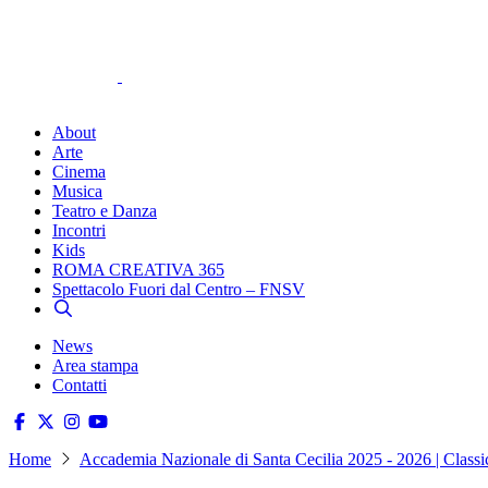
About
Arte
Cinema
Musica
Teatro e Danza
Incontri
Kids
ROMA CREATIVA 365
Spettacolo Fuori dal Centro – FNSV
News
Area stampa
Contatti
Home
Accademia Nazionale di Santa Cecilia 2025 - 2026 | Classi