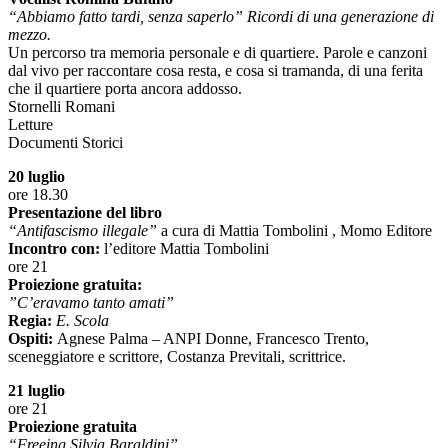
“Abbiamo fatto tardi, senza saperlo” Ricordi di una generazione di
mezzo.
Un percorso tra memoria personale e di quartiere. Parole e canzoni
dal vivo per raccontare cosa resta, e cosa si tramanda, di una ferita
che il quartiere porta ancora addosso.
Stornelli Romani
Letture
Documenti Storici
20 luglio
ore 18.30
Presentazione del libro
“Antifascismo illegale”
a cura di Mattia Tombolini , Momo Editore
Incontro con:
l’editore Mattia Tombolini
ore 21
Proiezione gratuita:
”C’eravamo tanto amati”
Regia:
E. Scola
Ospiti:
Agnese Palma – ANPI Donne, Francesco Trento,
sceneggiatore e scrittore, Costanza Previtali, scrittrice.
21 luglio
ore 21
Proiezione gratuita
“Freeing Silvia Baraldini”