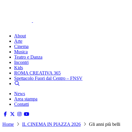
About
Arte
Cinema
Musica
Teatro e Danza
Incontri
Kids
ROMA CREATIVA 365
Spettacolo Fuori dal Centro – FNSV
News
Area stampa
Contatti
Home
IL CINEMA IN PIAZZA 2026
Gli anni più belli