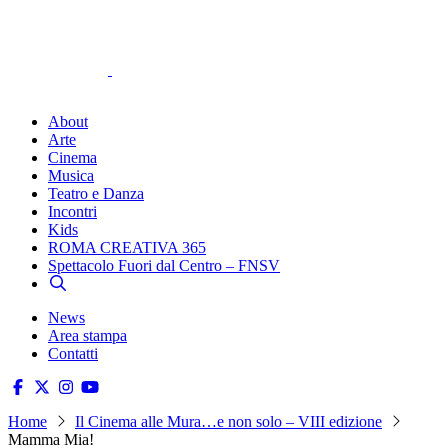
About
Arte
Cinema
Musica
Teatro e Danza
Incontri
Kids
ROMA CREATIVA 365
Spettacolo Fuori dal Centro – FNSV
News
Area stampa
Contatti
Home
Il Cinema alle Mura…e non solo – VIII edizione
Mamma Mia!