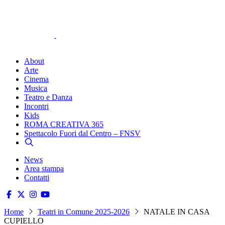
About
Arte
Cinema
Musica
Teatro e Danza
Incontri
Kids
ROMA CREATIVA 365
Spettacolo Fuori dal Centro – FNSV
News
Area stampa
Contatti
Home
Teatri in Comune 2025-2026
NATALE IN CASA
CUPIELLO