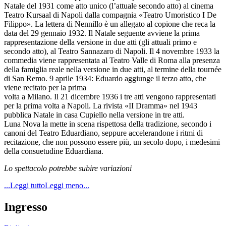
Natale del 1931 come atto unico (l’attuale secondo atto) al cinema
Teatro Kursaal di Napoli dalla compagnia «Teatro Umoristico I De
Filippo». La lettera di Nennillo è un allegato al copione che reca la
data del 29 gennaio 1932. Il Natale seguente avviene la prima
rappresentazione della versione in due atti (gli attuali primo e
secondo atto), al Teatro Sannazaro di Napoli. Il 4 novembre 1933 la
commedia viene rappresentata al Teatro Valle di Roma alla presenza
della famiglia reale nella versione in due atti, al termine della tournée
di San Remo. 9 aprile 1934: Eduardo aggiunge il terzo atto, che
viene recitato per la prima
volta a Milano. Il 21 dicembre 1936 i tre atti vengono rappresentati
per la prima volta a Napoli. La rivista «II Dramma» nel 1943
pubblica Natale in casa Cupiello nella versione in tre atti.
Luna Nova la mette in scena rispettosa della tradizione, secondo i
canoni del Teatro Eduardiano, seppure accelerandone i ritmi di
recitazione, che non possono essere più, un secolo dopo, i medesimi
della consuetudine Eduardiana.
Lo spettacolo potrebbe subire variazioni
...Leggi tutto
Leggi meno...
Ingresso