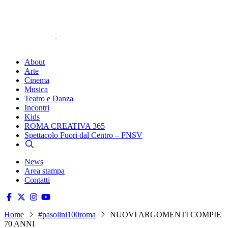
About
Arte
Cinema
Musica
Teatro e Danza
Incontri
Kids
ROMA CREATIVA 365
Spettacolo Fuori dal Centro – FNSV
News
Area stampa
Contatti
Home
#pasolini100roma
NUOVI ARGOMENTI COMPIE
70 ANNI