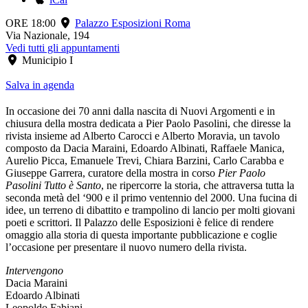
ORE 18:00
Palazzo Esposizioni Roma
Via Nazionale, 194
Vedi tutti gli appuntamenti
Municipio I
Salva in agenda
In occasione dei 70 anni dalla nascita di Nuovi Argomenti e in
chiusura della mostra dedicata a Pier Paolo Pasolini, che diresse la
rivista insieme ad Alberto Carocci e Alberto Moravia, un tavolo
composto da Dacia Maraini, Edoardo Albinati, Raffaele Manica,
Aurelio Picca, Emanuele Trevi, Chiara Barzini, Carlo Carabba e
Giuseppe Garrera, curatore della mostra in corso
Pier Paolo
Pasolini Tutto è Santo
, ne ripercorre la storia, che attraversa tutta la
seconda metà del ‘900 e il primo ventennio del 2000. Una fucina di
idee, un terreno di dibattito e trampolino di lancio per molti giovani
poeti e scrittori. Il Palazzo delle Esposizioni è felice di rendere
omaggio alla storia di questa importante pubblicazione e coglie
l’occasione per presentare il nuovo numero della rivista.
Intervengono
Dacia Maraini
Edoardo Albinati
Leopoldo Fabiani