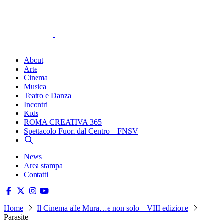
About
Arte
Cinema
Musica
Teatro e Danza
Incontri
Kids
ROMA CREATIVA 365
Spettacolo Fuori dal Centro – FNSV
News
Area stampa
Contatti
Home
Il Cinema alle Mura…e non solo – VIII edizione
Parasite