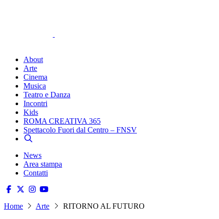
About
Arte
Cinema
Musica
Teatro e Danza
Incontri
Kids
ROMA CREATIVA 365
Spettacolo Fuori dal Centro – FNSV
News
Area stampa
Contatti
Home
Arte
RITORNO AL FUTURO