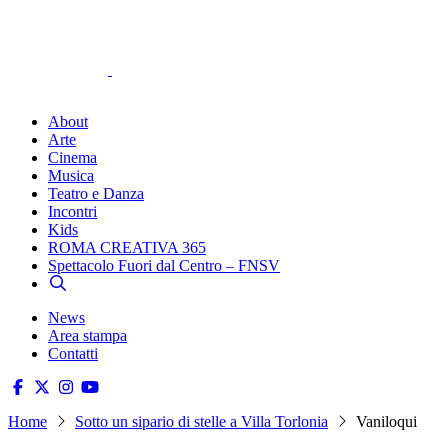
About
Arte
Cinema
Musica
Teatro e Danza
Incontri
Kids
ROMA CREATIVA 365
Spettacolo Fuori dal Centro – FNSV
News
Area stampa
Contatti
Home
Sotto un sipario di stelle a Villa Torlonia
Vaniloqui