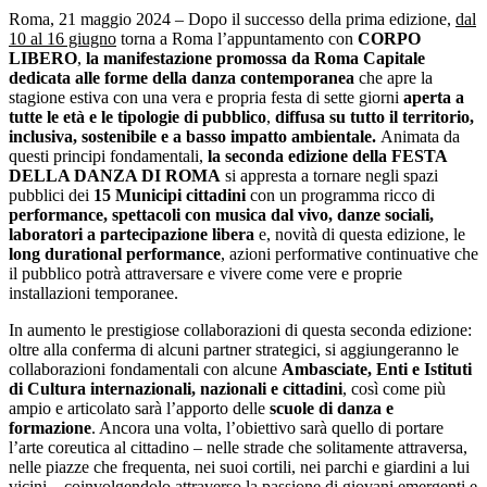
Roma, 21 maggio 2024 – Dopo il successo della prima edizione,
dal
10 al 16 giugno
torna a Roma l’appuntamento con
CORPO
LIBERO
,
la manifestazione promossa da Roma Capitale
dedicata alle forme della danza contemporanea
che apre la
stagione estiva con una vera e propria festa di sette giorni
aperta a
tutte le età e le tipologie di pubblico
,
diffusa su tutto il territorio,
inclusiva,
sostenibile e a basso impatto ambientale.
Animata da
questi principi fondamentali,
la seconda edizione della
FESTA
DELLA DANZA DI ROMA
si appresta a tornare negli spazi
pubblici dei
15 Municipi cittadini
con un programma ricco di
performance, spettacoli con musica dal vivo, danze sociali,
laboratori a partecipazione libera
e, novità di questa edizione, le
long durational performance
, azioni performative continuative che
il pubblico potrà attraversare e vivere come vere e proprie
installazioni temporanee.
In aumento le prestigiose collaborazioni di questa seconda edizione:
oltre alla conferma di alcuni partner strategici, si aggiungeranno le
collaborazioni fondamentali con alcune
Ambasciate, Enti e Istituti
di Cultura internazionali, nazionali e cittadini
, così come più
ampio e articolato sarà l’apporto delle
scuole di danza e
formazione
. Ancora una volta, l’obiettivo sarà quello di portare
l’arte coreutica al cittadino – nelle strade che solitamente attraversa,
nelle piazze che frequenta, nei suoi cortili, nei parchi e giardini a lui
vicini – coinvolgendolo attraverso la passione di giovani emergenti e