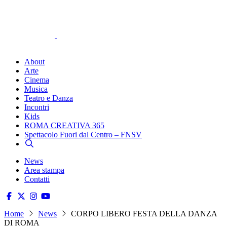
About
Arte
Cinema
Musica
Teatro e Danza
Incontri
Kids
ROMA CREATIVA 365
Spettacolo Fuori dal Centro – FNSV
News
Area stampa
Contatti
Home
News
CORPO LIBERO FESTA DELLA DANZA
DI ROMA