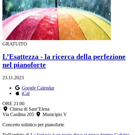
GRATUITO
L’Esattezza - la ricerca della perfezione
nel pianoforte
23.11.2023
Google Calendar
iCal
ORE 21:00
Chiesa di Sant’Elena
Via Casilina 205
Municipio V
Concerto
solistico per pianoforte
Nell'ambito di
La fantasia è un posto dove ci piove dentro: Calvino