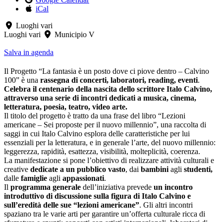
iCal
Luoghi vari
Luoghi vari
Municipio V
Salva in agenda
Il Progetto “La fantasia è un posto dove ci piove dentro – Calvino
100” è una
rassegna di concerti, laboratori, reading, eventi
.
Celebra il centenario della nascita dello scrittore Italo Calvino,
attraverso una serie di incontri dedicati a musica, cinema,
letteratura, poesia, teatro, video arte.
Il titolo del progetto è tratto da una frase del libro “Lezioni
americane – Sei proposte per il nuovo millennio”, una raccolta di
saggi in cui Italo Calvino esplora delle caratteristiche per lui
essenziali per la letteratura, e in generale l’arte, del nuovo millennio:
leggerezza, rapidità, esattezza, visibilità, molteplicità, coerenza.
La manifestazione si pone l’obiettivo di realizzare attività culturali e
creative
dedicate a un pubblico vasto
, dai
bambini
agli
studenti,
dalle
famiglie
agli
appassionati
.
Il
programma generale
dell’iniziativa prevede
un incontro
introduttivo di discussione sulla figura di Italo Calvino e
sull’eredità delle sue “lezioni americane”
. Gli altri incontri
spaziano tra le varie arti per garantire un’offerta culturale ricca di