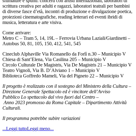
sfumature e spunti: concerti con artisti internazionali, laboratori di
scrittura creativa per adulti e ragazzi, laboratori teatrali per bambini
di diverse fasce d’età, incontri di produzione e divulgazione poetica,
proiezioni cinematografiche, reading letterari ed eventi ibridi di
musica, letteratura e arte visiva.
Come arrivare:
Metro C – Tram 5, 14, 19L – Ferrovia Urbana Laziali/Giardinetti –
Autobus 50, 81, 105, 150, 412, 541, 545
Cineclub Alphaville Via Romanello da Forlì n.30 – Municipio V
Chiesa di Sant’Elena, Via Casilina 205 – Municipio V
Circolo Culturale De Magistris, Via De Magistris 21 – Municipio V
Teatro Vignoli, Via B. D’Alviano 1 – Municipio V
Biblioteca Goffredo Mameli, Via del Pigneto 22 – Municipio V
Il progetto è realizzato con il sostegno del Ministero della Cultura –
Direzione Generale Spettacolo ed è vincitore dell’Avviso
Pubblico Lo spettacolo dal vivo fuori dal Centro –
Anno 2023 promosso da Roma Capitale – Dipartimento Attività
Culturali.
Il programma potrebbe subire variazioni
...Leggi tutto
Leggi meno...