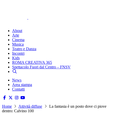
About
Arte
Cinema
Musica
Teatro e Danza
Incontri
Kids
ROMA CREATIVA 365
Spettacolo Fuori dal Centro – FNSV
News
Area stampa
Contatti
Home
Attività diffuse
La fantasia è un posto dove ci piove
dentro: Calvino 100