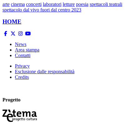
arte
cinema
concerti
laboratori
letture
poesia
spettacoli teatrali
spettacolo dal vivo fuori dal centro 2023
HOME
News
Area stampa
Contatti
Privacy
Esclusione dalle responsabilità
Credits
Progetto